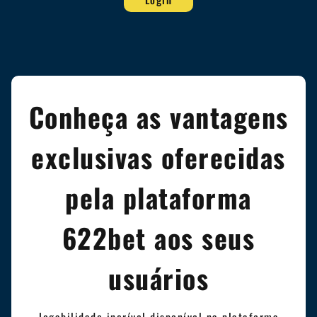
Conheça as vantagens
exclusivas oferecidas
pela plataforma
622bet aos seus
usuários