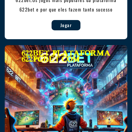
622bet.Os jogos mais populares da plataforma
622bet e por que eles fazem tanto sucesso
Jogar