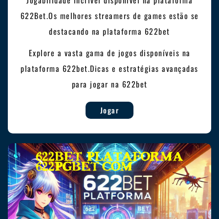
Jogabilidade incrível disponível na plataforma
622Bet.Os melhores streamers de games estão se
destacando na plataforma 622bet
Explore a vasta gama de jogos disponíveis na
plataforma 622bet.Dicas e estratégias avançadas
para jogar na 622bet
Jogar